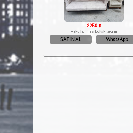
2250
₺
Azkullanilmis koltuk takımi
SATIN AL
WhatsApp