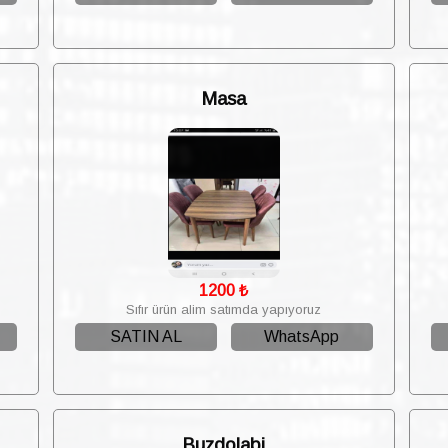
Masa
1200
₺
Sıfır ürün alim satımda yapıyoruz
SATIN AL
WhatsApp
Buzdolabi