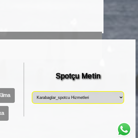
Spotçu Metin
Klima
ka