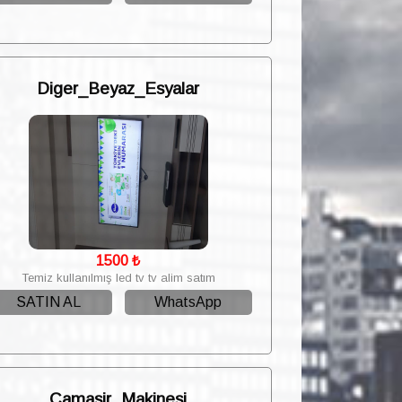
Diger_Beyaz_Esyalar
1500
₺
Temiz kullanılmış led tv tv alim satım
SATIN AL
WhatsApp
Camasir_Makinesi