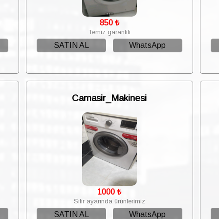
850
₺
Temiz garantili
SATIN AL
WhatsApp
Camasir_Makinesi
1000
₺
Sıfır ayarında ürünlerimiz
SATIN AL
WhatsApp