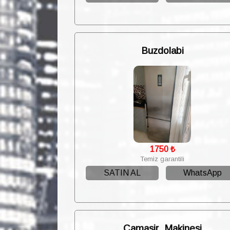
Buzdolabi
1750
₺
Temiz garantili
SATIN AL
WhatsApp
Camasir_Makinesi