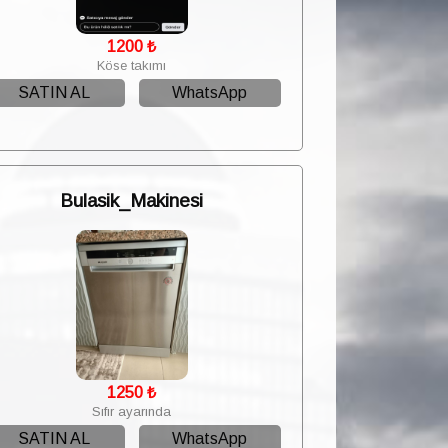
1200
₺
Köse takımı
SATIN AL
WhatsApp
Bulasik_Makinesi
1250
₺
Sıfır ayarında
SATIN AL
WhatsApp