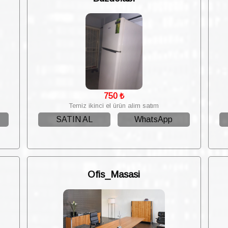
750
₺
Temiz ikinci el ürün alim satım
SATIN AL
WhatsApp
Ofis_Masasi