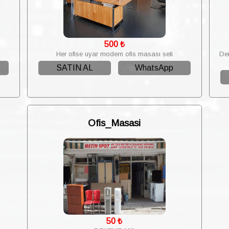
500
₺
Her ofise uyar modern ofis masası seti
Den
SATIN AL
WhatsApp
Ofis_Masasi
50
₺