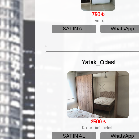
750
₺
Temiz
SATIN AL
WhatsApp
Yatak_Odasi
2500
₺
Kaliteli ürünlerimiz
SATIN AL
WhatsApp