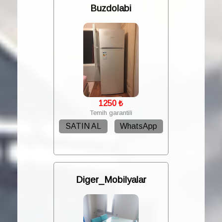
Buzdolabi
1250
₺
Temih garantili
SATIN AL
WhatsApp
Diger_Mobilyalar