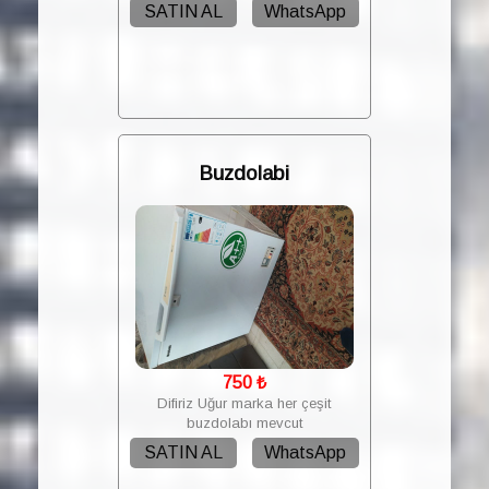
SATIN AL
WhatsApp
Buzdolabi
750
₺
Difiriz Uğur marka her çeşit
buzdolabı mevcut
SATIN AL
WhatsApp