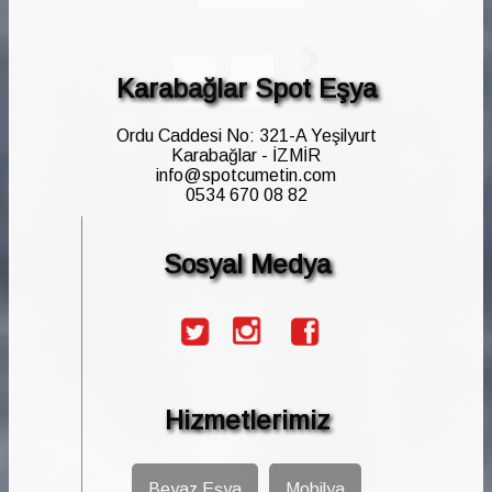
2
3
Karabağlar Spot Eşya
Ordu Caddesi No: 321-A Yeşilyurt
Karabağlar - İZMİR
info@spotcumetin.com
0534 670 08 82
Sosyal Medya
Hizmetlerimiz
Beyaz Eşya
Mobilya