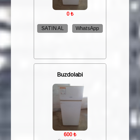
0
₺
SATIN AL
WhatsApp
Buzdolabi
600
₺