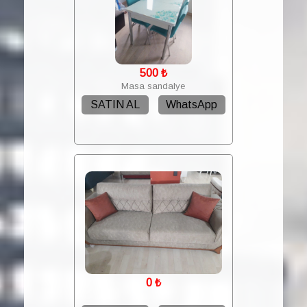
500
₺
Masa sandalye
SATIN AL
WhatsApp
0
₺