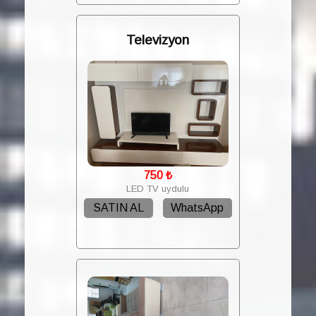
Televizyon
750
₺
LED TV uydulu
SATIN AL
WhatsApp