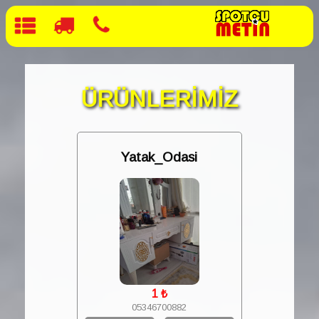
ÜRÜNLERİMİZ
Yatak_Odasi
1
₺
05346700882