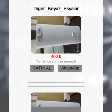
Diger_Beyaz_Esyalar
400
₺
Termisifon sohben garantili
SATIN AL
WhatsApp