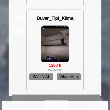
Duvar_Tipi_Klima
1250
₺
24 invertir
SATIN AL
WhatsApp
Sayfa : 1