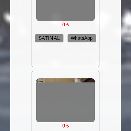
0
₺
SATIN AL
WhatsApp
0
₺