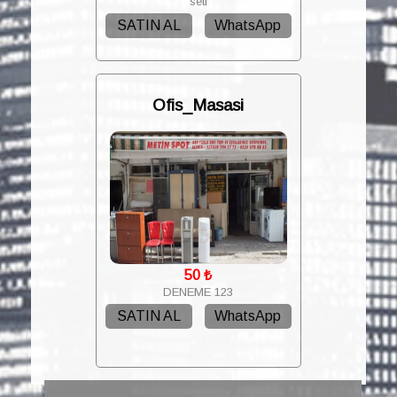
seti
SATIN AL
WhatsApp
Ofis_Masasi
50
₺
DENEME 123
SATIN AL
WhatsApp