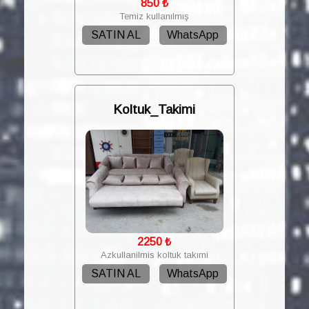
850
₺
Temiz kullanılmış
SATIN AL
WhatsApp
Koltuk_Takimi
2250
₺
Azkullanilmis koltuk takımi
SATIN AL
WhatsApp