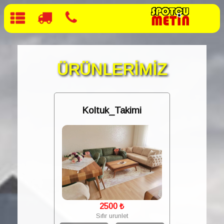
ÜRÜNLERİMİZ
Koltuk_Takimi
2500
₺
Sıfır urunlet