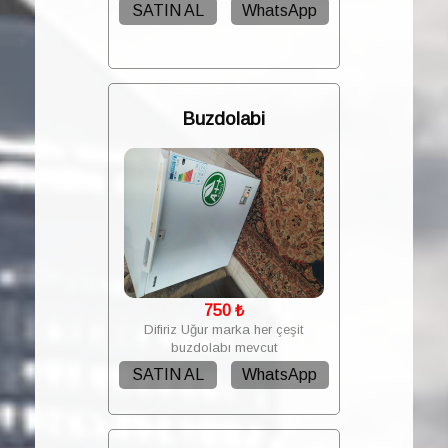
SATIN AL
WhatsApp
Buzdolabi
750
₺
Difiriz Uğur marka her çeşit
buzdolabı mevcut
SATIN AL
WhatsApp