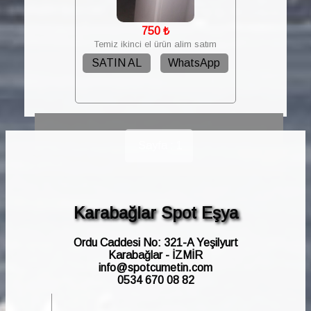
750
₺
Temiz ikinci el ürün alim satım
SATIN AL
WhatsApp
Sayfa : 1
Karabağlar Spot Eşya
Ordu Caddesi No: 321-A Yeşilyurt
Karabağlar - İZMİR
info@spotcumetin.com
0534 670 08 82