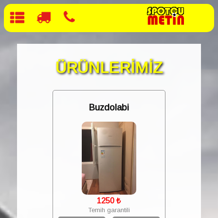
ÜRÜNLERİMİZ
Buzdolabi
1250
₺
Temih garantili