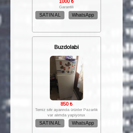
1000
₺
Garantili
SATIN AL
WhatsApp
Buzdolabi
850
₺
Temiz sıfır ayarında ürünler Pazarlik
var alımda yapiyorux
SATIN AL
WhatsApp